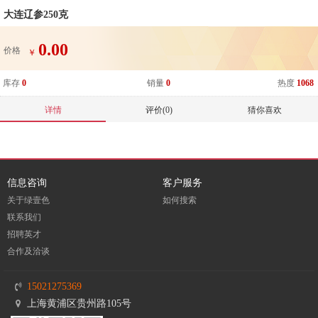
大连辽参250克
0.00
价格
￥
库存
0
销量
0
热度
1068
详情
评价(0)
猜你喜欢
信息咨询
客户服务
关于绿壹色
如何搜索
联系我们
招聘英才
合作及洽谈
15021275369
上海黄浦区贵州路105号