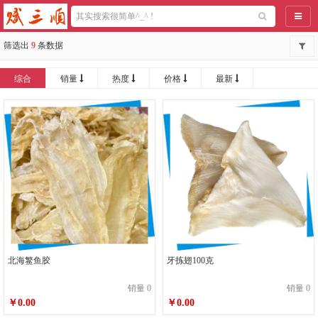
导航
筛选出
9
条数据
综合
销量
热度
价格
最新
北海鳘鱼胶
牙拣翅100克
销量 0
销量 0
￥0.00
￥0.00